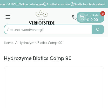
Dia 1 van 1
Ga naar de inhoud
vanaf € 100
Veilige betalingen
Apothekersadvies
Snelle beschikbaarheid
0
0 artikelen
Menu
€ 0,00
Vind snel wond
Zoek
Product, merk, categorie...
Home
/
Hydrozyme Biotics Comp 90
Hydrozyme Biotics Comp 90