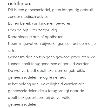
Merken
Isobetadine
Niet gebruiken bij kinderen tussen 30 maanden en 5
richtlijnen:
gegevens niet worden bepaald)
jaar oud zonder een arts te raadplegen.
Dit is een geneesmiddel, geen langdurig gebruik
Breedte
105 mm
Frequente en langdurige toepassing of toepassing
zonder medisch advies.
op grote huidoppervlakken zonder doktersadvies
Buiten bereik van kinderen bewaren.
Lengte
85 mm
vermijden
Lees de bijsluiter zorgvuldig.
Elk contact van het product met de ogen vermijden.
Raadpleeg je arts of apotheker.
Diepte
35 mm
Voor-, tijdens en na toediening van radioactief
Neem in geval van bijwerkingen contact op met je
jodium.
arts.
Hoeveelheid
10
Geneesmiddelen zijn geen gewone producten. Ze
Verpakking
kunnen nooit teruggenomen of geruild worden.
De wet verbiedt apothekers om ongebruikte
Actieve
povidon-jood
Ingrediënten
geneesmiddelen terug te nemen.
In het belang van uw veiligheid worden alle
Behoud
Kamertemperatuur (15°C - 25°C)
geneesmiddelen die u terugbrengt naar de
apotheek gesorteerd bij de vervallen
geneesmiddelen.