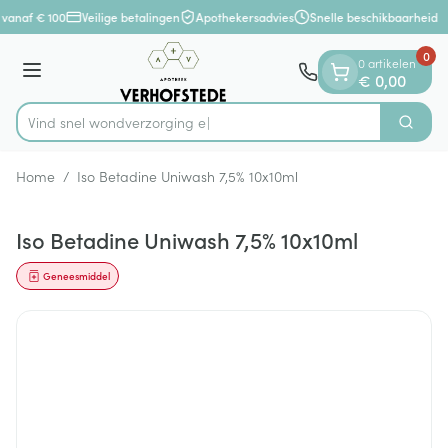
Dia 1 van 1
Ga naar de inhoud
 vanaf € 100
Veilige betalingen
Apothekersadvies
Snelle beschikbaarheid
0
0 artikelen
Menu
€ 0,00
Vind snel wondve
Zoek
Product, merk, categorie...
Home
/
Iso Betadine Uniwash 7,5% 10x10ml
Iso Betadine Uniwash 7,5% 10x10ml
Geneesmiddel