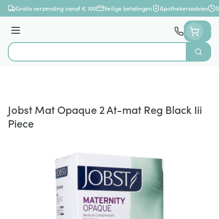
Ga naar de inhoud
Gratis verzending vanaf € 100
Veilige betalingen
Apothekersadvies
S
Menu
Zoek
Product, merk, categorie...
Jobst Mat Opaque 2 At-mat Reg Black Iii
Piece