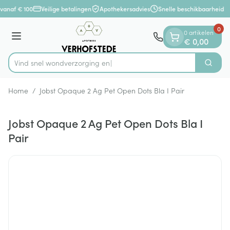
Dia 1 van 1
Ga naar de inhoud
vanaf € 100
Veilige betalingen
Apothekersadvies
Snelle beschikbaarheid
0
0 artikelen
Menu
€ 0,00
Vind snel wondverz
Zoek
Product, merk, categorie...
Home
/
Jobst Opaque 2 Ag Pet Open Dots Bla I Pair
Jobst Opaque 2 Ag Pet Open Dots Bla I
Pair