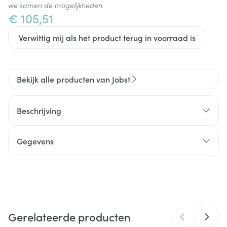
we samen de mogelijkheden.
€ 105,51
Verwittig mij als het product terug in voorraad is
Bekijk alle producten van Jobst
Beschrijving
Gegevens
CNK
4597886
Organisaties
Essity Belgium
Gerelateerde producten
Merken
Jobst