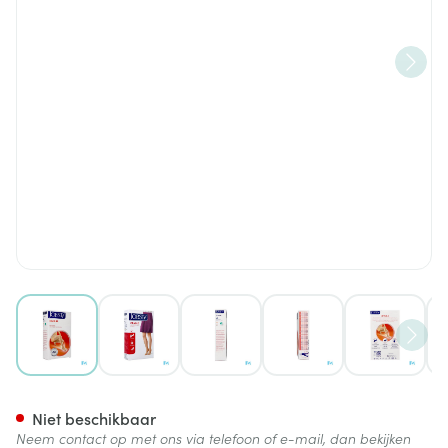
View larger image
View larger image
View larger image
View larger image
View lar
Jobst Opaque 2 Ag Pet Open Do
Niet beschikbaar
Neem contact op met ons via telefoon of e-mail, dan bekijken