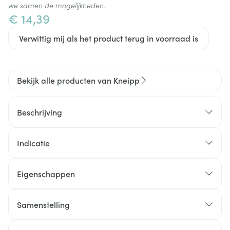
we samen de mogelijkheden.
€ 14,39
Verwittig mij als het product terug in voorraad is
Bekijk alle producten van Kneipp
Beschrijving
Indicatie
Eigenschappen
Cosmeticaproduct.
Geschikt voor volwassenen en kinderen vanaf 6 jaar.
Samenstelling
Niet voor inwendig gebruik.