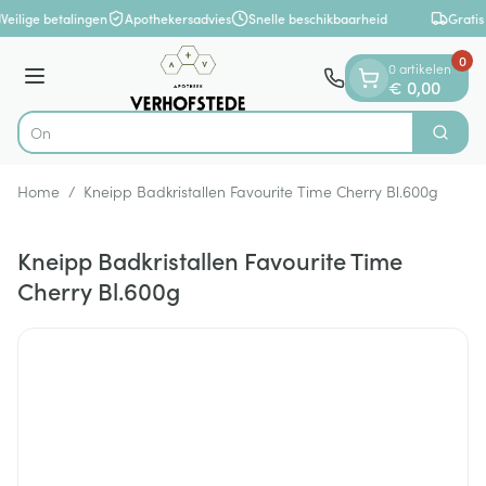
Dia 1 van 1
Ga naar de inhoud
Veilige betalingen
Apothekersadvies
Snelle beschikbaarheid
Gratis
0
0 artikelen
Menu
€ 0,00
Zoek
Product, merk, categorie...
Home
/
Kneipp Badkristallen Favourite Time Cherry Bl.600g
Kneipp Badkristallen Favourite Time
Cherry Bl.600g