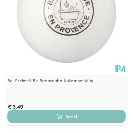
600
Verpakking
Behoud
Kamertemperatuur (15°C - 25°C)
Bell Ezelmelk Bio Badbruisbal Kokosnoot 180g
€ 3,49
Bestel