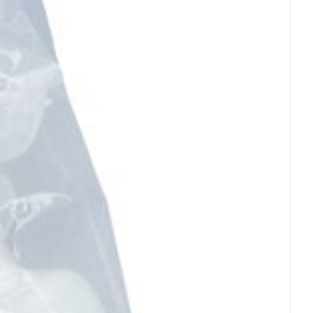
rende
Parfums en
geurproducten
CBD