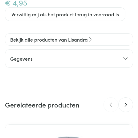
€ 4,95
Verwittig mij als het product terug in voorraad is
Bekijk alle producten van Lisandra
Gegevens
CNK
3010477
2pharma, Ceres Pharma,
Organisaties
Laboratoire Lisandra
Gerelateerde producten
Merken
Lisandra
Navigeren door de elementen van de carrousel is mogelijk m
Druk om carrousel over te slaan
Druk op om naar carrouselnavigatie te gaan
Breedte
20 mm