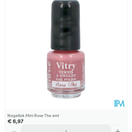
Lengte
52 mm
Diepte
20 mm
Behoud
Kamertemperatuur (15°C - 25°C)
Nagellak Mini Rose The 4ml
€ 6,97
Aantal