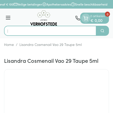
Dia 1 van 1
Ga naar de inhoud
anaf € 100
Veilige betalingen
Apothekersadvies
Snelle beschikbaarheid
0
0 artikelen
Menu
€ 0,00
O
Zoek
Product, merk, categorie...
Home
/
Lisandra Cosmenail Vao 29 Taupe 5ml
Lisandra Cosmenail Vao 29 Taupe 5ml