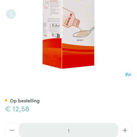
M-spend Orange 250ml Fag V
Op bestelling
€ 12,58
Aantal