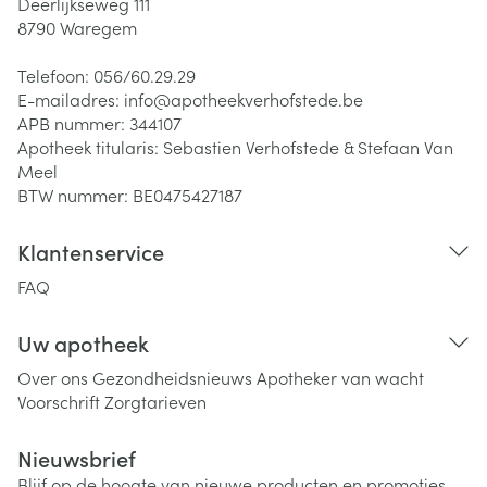
Deerlijkseweg 111
8790
Waregem
Telefoon:
056/60.29.29
E-mailadres:
info@
apotheekverhofstede.be
APB nummer:
344107
Apotheek titularis:
Sebastien Verhofstede & Stefaan Van
Meel
BTW nummer:
BE0475427187
Klantenservice
FAQ
Uw apotheek
Over ons
Gezondheidsnieuws
Apotheker van wacht
Voorschrift
Zorgtarieven
Nieuwsbrief
Blijf op de hoogte van nieuwe producten en promoties