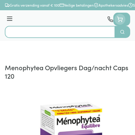
Ga naar de inhoud
Gratis verzending vanaf € 100
Veilige betalingen
Apothekersadvies
S
Menu
Zoek
Product, merk, categorie...
Menophytea Opvliegers Dag/nacht Caps
120