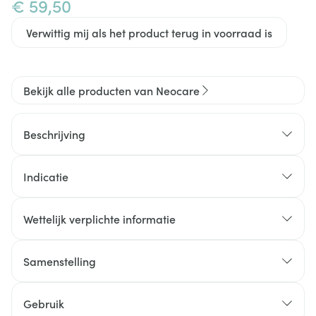
€ 59,50
Verwittig mij als het product terug in voorraad is
Bekijk alle producten van Neocare
Beschrijving
Mobiflex® CaD
Indicatie
Mobiflex® CaD
Mobiflex® CaD
Wettelijk verplichte informatie
Mobiflex® CaD
Samenstelling
Gebruik