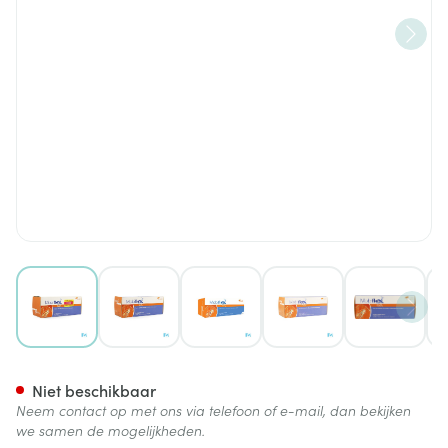
View larger image
View larger image
View larger image
View larger image
View lar
Mobiflex Ca D Tabl 180
Niet beschikbaar
Neem contact op met ons via telefoon of e-mail, dan bekijken
we samen de mogelijkheden.