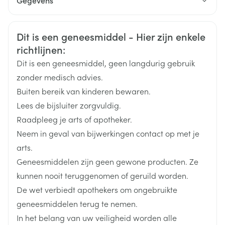
Gegevens
CNK
3107570
Veiligheidsinformatie
Dit is een geneesmiddel - Hier zijn enkele
richtlijnen:
Organisaties
Boiron
Dit is een geneesmiddel, geen langdurig gebruik
Merken
Boiron
zonder medisch advies.
Buiten bereik van kinderen bewaren.
Breedte
17 mm
Lees de bijsluiter zorgvuldig.
Raadpleeg je arts of apotheker.
Lengte
64 mm
Neem in geval van bijwerkingen contact op met je
arts.
Diepte
15 mm
Geneesmiddelen zijn geen gewone producten. Ze
kunnen nooit teruggenomen of geruild worden.
Hoeveelheid
De wet verbiedt apothekers om ongebruikte
4
Verpakking
geneesmiddelen terug te nemen.
In het belang van uw veiligheid worden alle
Behoud
Kamertemperatuur (15°C - 25°C)