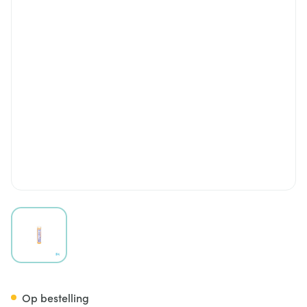
View larger image
Natrum Muriaticum 15ch Gr 4
Op bestelling