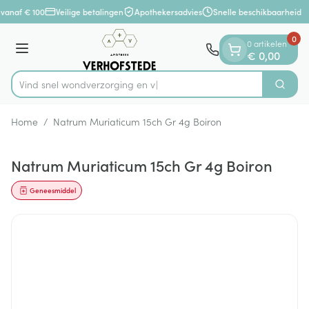
Dia 1 van 1
Ga naar de inhoud
 vanaf € 100
Veilige betalingen
Apothekersadvies
Snelle beschikbaarheid
0
0 artikelen
Menu
€ 0,00
Vind snel wondverzorg
Zoek
Product, merk, categorie...
Home
/
Natrum Muriaticum 15ch Gr 4g Boiron
Natrum Muriaticum 15ch Gr 4g Boiron
Geneesmiddel