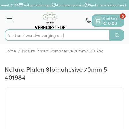
Dia 1 van 1
Ga naar de inhoud
 vanaf € 100
Veilige betalingen
Apothekersadvies
Snelle beschikbaarheid
0
0 artikelen
Menu
€ 0,00
Vind snel wondverzorgi
Zoek
Product, merk, categorie...
Home
/
Natura Platen Stomahesive 70mm 5 401984
Natura Platen Stomahesive 70mm 5
401984