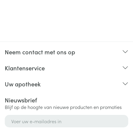
Reizen, activiteit
Gevoeligheid, gevoelige huid
Organisaties
Convatec Belgium
Zwemmen & Baden
Merken
Convatec
Behoud
Kamertemperatuur (15°C - 25°C)
Neem contact met ons op
Klantenservice
Uw apotheek
Nieuwsbrief
Blijf op de hoogte van nieuwe producten en promoties
E-mail adres