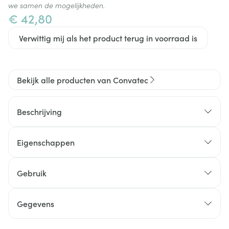
we samen de mogelijkheden.
€ 42,80
Verwittig mij als het product terug in voorraad is
Bekijk alle producten van Convatec
Beschrijving
Eigenschappen
Type huidplaat:
Stomahesive
Gebruik
Flexible huidplaat
Colostoma, Ileostoma & Urostoma
Hydroflex
Dag- & Nachtzakken
Gegevens
Extra Soepel
Ziekenhuis
Vierkant, ovaal of rond
CNK
2907780