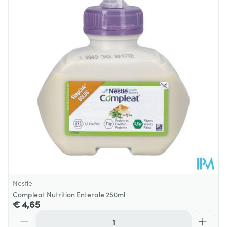
Diepte
264 mm
Dieetbeperkingen
Lactosevrij, Vegan
Kamertemperatuur (15°C -
Behoud
25°C)
Nestle
Compleat Nutrition Enterale 250ml
€ 4,65
Aantal