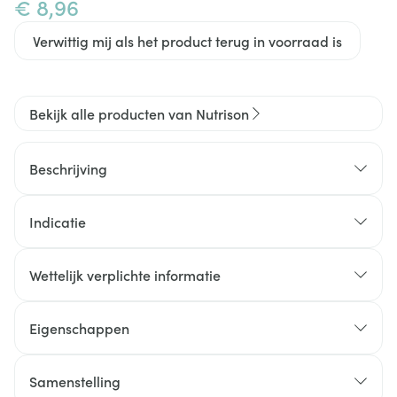
€ 8,96
Verwittig mij als het product terug in voorraad is
Bekijk alle producten van Nutrison
Beschrijving
Indicatie
Sondevoeding voor medisch gebruik bij
ziektegerelateerde ondervoeding.
Wettelijk verplichte informatie
Eigenschappen
Zonder lactose
Vegan
Samenstelling