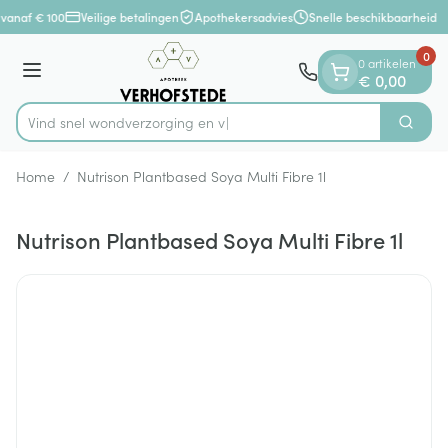
Dia 1 van 1
Ga naar de inhoud
vanaf € 100
Veilige betalingen
Apothekersadvies
Snelle beschikbaarheid
0
0 artikelen
Menu
€ 0,00
Vind snel wondverzor
Zoek
Product, merk, categorie...
Home
/
Nutrison Plantbased Soya Multi Fibre 1l
Nutrison Plantbased Soya Multi Fibre 1l