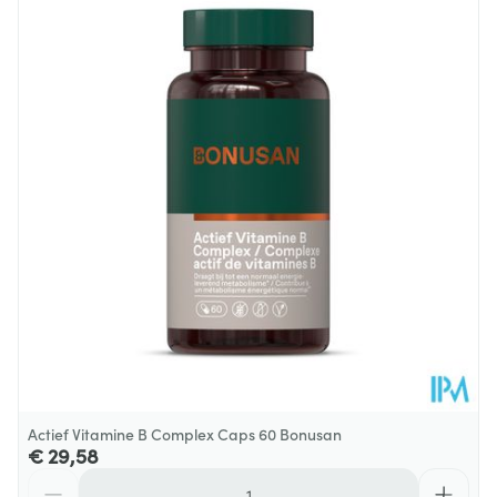
Lengte
120 mm
mg
Diepte
60 mm
Vitamine B2
15
(natriumriboflavine-5'-
1071%
mg
fosfaat)
Hoeveelheid
120 caps
Verpakking
Vitamine B1
15
1364%
Dieetbeperkingen
Vegan
(thiaminewaterstofchloride)
mg
Kamertemperatuur (15°C -
Vitamine B6 (pyridoxal-5'-
6
Behoud
429%
25°C)
fosfaat)
mg
Foliumzuur (calcium-L-
500
250%
methyltetrahydrofolaat)
mcg
Actief Vitamine B Complex Caps 60 Bonusan
425
Biotine
850%
€ 29,58
mcg
Aantal