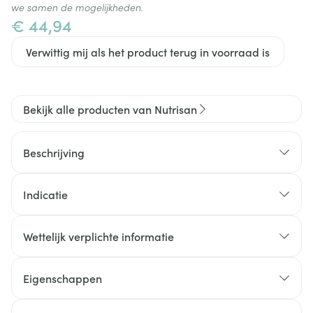
we samen de mogelijkheden.
€ 44,94
Verwittig mij als het product terug in voorraad is
Bekijk alle producten van Nutrisan
Beschrijving
Indicatie
°Een normaal energiemetabolisme (B1, B2, B3, B5,
Wettelijk verplichte informatie
B6, B12 en biotine)
Een normale werking van het zenuwstelsel (B1, B2,
B3, B6, B12 en biotine)
Eigenschappen
Normaal psychologisch functioneren (B1, B3, B6, B12,