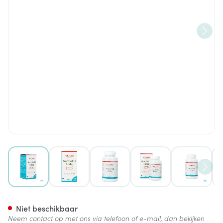
View larger image
View larger image
View larger image
View larger image
View lar
Nutrivit B Forte V-caps 100+2
Niet beschikbaar
Neem contact op met ons via telefoon of e-mail, dan bekijken