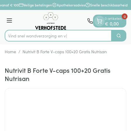
Dia 1 van 1
Ga naar de inhoud
vanaf € 100
Veilige betalingen
Apothekersadvies
Snelle beschikbaarheid
0
0 artikelen
Menu
€ 0,00
Vind snel wondverzorg
Zoek
Product, merk, categorie...
Home
/
Nutrivit B Forte V-caps 100+20 Gratis Nutrisan
Nutrivit B Forte V-caps 100+20 Gratis
Nutrisan