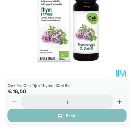
Hoeveelheid
10
Verpakking
Dieetbeperkingen
Bio
Kamertemperatuur (15°C -
Behoud
25°C)
Oak Ess Olie Tijm Thymol 10ml Bio
€ 16,00
Aantal
Bestel