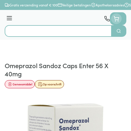
Ga naar de inhoud
Gratis verzending vanaf € 100
Veilige betalingen
Apothekersadvies
S
Menu
Zoek
Product, merk, categorie...
Omeprazol Sandoz Caps Enter 56 X
40mg
Geneesmiddel
Op voorschrift