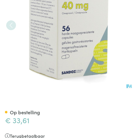
Omeprazol Sandoz Caps Ente
Op bestelling
€ 33,61
Terugbetaalbaar