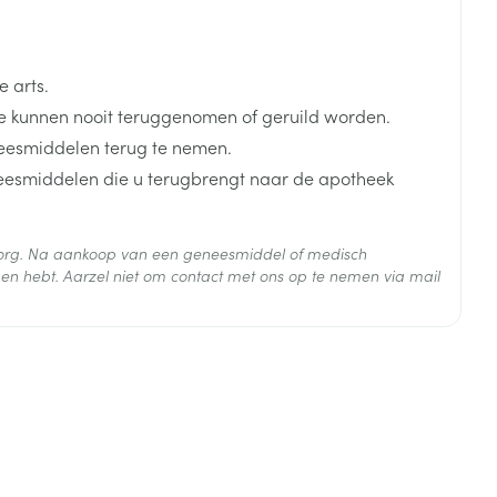
g
 arts.
 kunnen nooit teruggenomen of geruild worden.
eesmiddelen terug te nemen.
neesmiddelen die u terugbrengt naar de apotheek
nder voedsel en met een half glas water
oud ervan doorslikken met een half glas water of na
 zorg. Na aankoop van een geneesmiddel of medisch
tensap of appelmoes of met niet-koolzuurhoudend
en hebt. Aarzel niet om contact met ons op te nemen via mail
persie onmiddellijk in te nemen (of binnen een half
aarna met een half glas water te spoelen en dit leeg te
 25°C)
istente microgranules