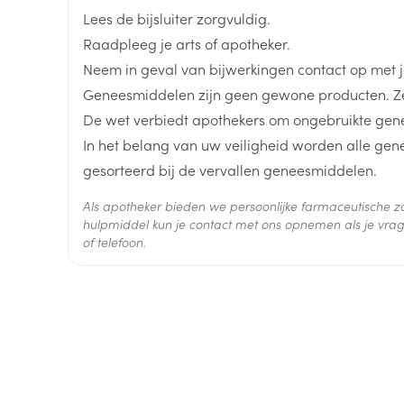
Breedte
53 mm
Lees de bijsluiter zorgvuldig.
Van 1 tot 2 jaar (10-20 kg): 10 tot 20 mg, 1 x per da
Raadpleeg je arts of apotheker.
Lengte
50 mm
Vanaf 2 jaar (>20 kg): 20 tot 40 mg, 1 x per dag
Neem in geval van bijwerkingen contact op met je
15-30 kg: 10 mg, 2 x per dag
Geneesmiddelen zijn geen gewone producten. Ze
Diepte
66 mm
> 30 kg: 20 mg, 2 x per dag
De wet verbiedt apothekers om ongebruikte gen
In het belang van uw veiligheid worden alle ge
De capsules 's morgens innemen, bij voorkeur zo
Hoeveelheid
28
gesorteerd bij de vervallen geneesmiddelen.
Verpakking
De patiënten kunnen de capsule openen en de inh
Als apotheker bieden we persoonlijke farmaceutische
menging met een lichtzure vloeistof zoals vruch
Actieve
hulpmiddel kun je contact met ons opnemen als je vrag
omeprazol
water. Men moet de patiënten aanraden om de dis
Ingrediënten
of telefoon.
uur), en vóór het drinken altijd goed te roeren, d
drinken
Behoud
Kamertemperatuur (15°C -
Patiënten mogen niet kauwen op de maagsapres