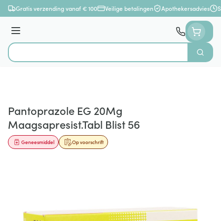
Ga naar de inhoud
Gratis verzending vanaf € 100
Veilige betalingen
Apothekersadvies
S
Menu
Zoek
Product, merk, categorie...
Pantoprazole EG 20Mg
Maagsapresist.Tabl Blist 56
Geneesmiddel
Op voorschrift