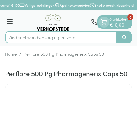
Dia 1 van 1
Ga naar de inhoud
 vanaf € 100
Veilige betalingen
Apothekersadvies
Snelle beschikbaarheid
0
0 artikelen
Menu
€ 0,00
Vind snel wondverzorging
Zoek
Product, merk, categorie...
Home
/
Perflore 500 Pg Pharmagenerix Caps 50
Perflore 500 Pg Pharmagenerix Caps 50