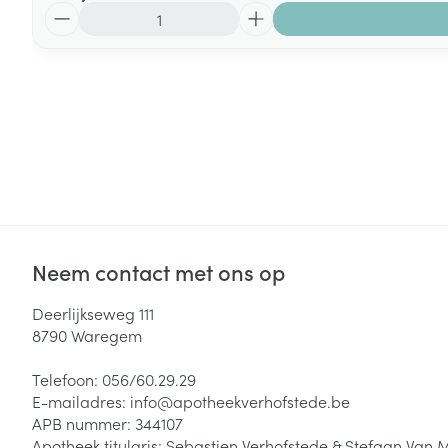
Aantal
Neem contact met ons op
Deerlijkseweg 111
8790
Waregem
Telefoon:
056/60.29.29
E-mailadres:
info@
apotheekverhofstede.be
APB nummer:
344107
Apotheek titularis:
Sebastien Verhofstede & Stefaan Van 