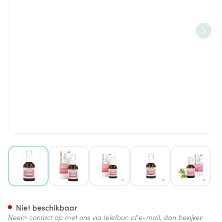
View larger image
View larger image
View larger image
View larger image
View lar
Pranarom Pranabb Massage O
Niet beschikbaar
Neem contact op met ons via telefoon of e-mail, dan bekijken