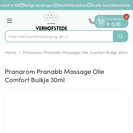
Dia 1 van 1
Ga naar de inhoud
 vanaf € 100
Veilige betalingen
Apothekersadvies
Snelle beschikbaarheid
0
0 artikelen
Menu
€ 0,00
Vind snel wondverzorg
Zoek
Product, merk, categorie...
Home
/
Pranarom Pranabb Massage Olie Comfort Buikje 30ml
Pranarom Pranabb Massage Olie
Comfort Buikje 30ml