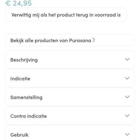
€ 24,95
Verwittig mij als het product terug in voorraad is
Bekijk alle producten van Purasana
Beschrijving
Indicatie
Puragem Berk ondersteunt de werking van de
urinewegen en helpt de natuurlijke weerstand te
Samenstelling
versterken.
Ingrediënten:
Water, 32% alcohol*, emulgator:
plantaardige glycerine*,10,3% gewone berk* (Betula
Contra indicatie
pubescens Ehrh.)
Niet gebruiken bij allergie voor salicylaten.
* Afkomstig uit biologische teelt.
Gebruik