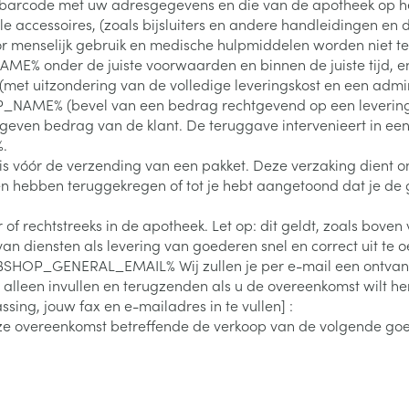
e barcode met uw adresgegevens en die van de apotheek op het 
Calcium
n
Ontharen en epileren
Massagebalsem en
hap en kinderen categorie
Toon meer
Toon meer
Toon meer
e accessoires, (zoals bijsluiters en andere handleidingen en
inhalatie
en
Kruidenthee
Kat
Licht- en w
Duiven en v
Toon meer
Toon meer
nselijk gebruik en medische hulpmiddelen worden niet ter
% onder de juiste voorwaarden en binnen de juiste tijd, en
0+ categorie
met uitzondering van de volledige leveringskost en een admini
Wondzorg
EHBO
lie
ven
Homeopathie
Spieren en gewrichten
Gemoed en 
_NAME% (bevel van een bedrag rechtgevend op een levering "
Neus
Ogen
Ogen
Neus
 geven bedrag van de klant. De teruggave intervenieert in e
neeskunde categorie
Vilt
Podologie
.
Spray
Ooginfecties
Oogspoelin
Tabletten
g is vóór de verzending van een pakket. Deze verzaking dient
Handschoenen
Cold - Hot t
Oren
Ogen
 en EHBO categorie
en hebben teruggekregen of tot je hebt aangetoond dat je de
denborstels
Anti allergische en anti
Oogdruppe
warm/koud
Neussprays 
al
Wondhelend
inflammatoire middelen
los
Creme - gel
Verbanddo
r of rechtstreeks in de apotheek. Let op: dit geldt, zoals bov
Brandwonden
insecten categorie
pluimen
Accessoires
- antiviraal
Ontzwellende middelen
an diensten als levering van goederen snel en correct uit te o
Droge ogen
Medische h
Toon meer
HOP_GENERAL_EMAIL% Wij zullen je per e-mail een ontvangs
Glaucoom
Toon meer
ddelen categorie
leen invullen en terugzenden als u de overeenkomst wilt h
Toon meer
sing, jouw fax en e-mailadres in te vullen] :
) onze overeenkomst betreffende de verkoop van de volgende go
en
e en
Nagels
Diabetes
Zonnebesch
Stoma
Hart- en bloedvaten
Bloedverdun
elt en
Nagellak
Bloedglucosemeter
Aftersun
Stomazakje
stolling