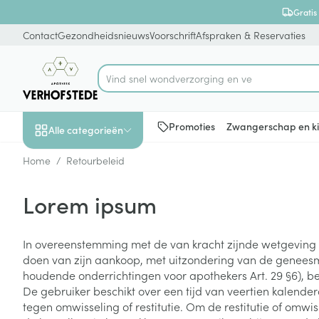
Ga naar de inhoud
Dia 1 van 1
Gratis
Contact
Gezondheidsnieuws
Voorschrift
Afspraken & Reservaties
Vind snel wondverz
Product, merk, categorie...
Promoties
Zwangerschap en k
Alle categorieën
Home
/
Retourbeleid
Promoties
Lorem ipsum
Schoonheid, verzorging
Haar en Hoofd
Afslanken
Zwangerschap
Geheugen
Aromatherapie
Lenzen en brill
Insecten
Maag darm ste
en hygiëne
Toon submenu voor Schoonheid
Kammen - ont
Maaltijdverva
Zwangerschaps
Verstuiver
Lensproducten
Verzorging ins
Maagzuur
In overeenstemming met de van kracht zijnde wetgeving i
doen van zijn aankoop, met uitzondering van de geneesmi
Dieet, voeding en
Seksualiteit
Beschadigd ha
Eetlustremmer
Borstvoeding
Essentiële oliën
Brillen
Anti insecten
Lever, galblaas
vitamines
houdende onderrichtingen voor apothekers Art. 29 §6), 
hoofdirritatie
pancreas
Toon submenu voor Dieet, voe
Platte buik
Lichaamsverzo
Complex - com
Teken tang of p
De gebruiker beschikt over een tijd van veertien kale
Styling - spray 
Braken
tegen omwisseling of restitutie. Om de restitutie of omw
Vetverbranders
Vitamines en 
Zwangerschap en
Zware benen