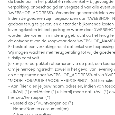
de bestelbon in het pakket én retouretiket = bijgevoegd
kinderen
Verzorging
Laxeermiddele
Toon submenu voor Zwangersc
Toon meer
Toon meer
verpakking, onbeschadigd en vergezeld van alle eventuel
Oligo-element
Honden
Toon meer
Toon meer
%WEBSHOP_ADDRESS%. Verzonden geneesmiddelen voor me
Vitaliteit 50+
Indien de goederen zijn toegezonden aan %WEBSHOP_NAME
Toon submenu voor Vitaliteit 5
gedaan terug te geven, en dit zonder bijkomende kosten (
Thuiszorg
Plantaardige o
Nagels en hoe
leveringskosten initieel gedragen waren door %WEBSHOP
Natuur geneeskunde
Mond
Huid
worden die kosten in mindering gebracht op het terug te
Toon submenu voor Natuur ge
Batterijen
de ontvangst van de koopwaar door %WEBSHOP_NAME%
Droge mond
Ontsmetten en
Thuiszorg en EHBO
Er bestaat een verzakingsrecht dat enkel van toepassin
Toebehoren
Spijsvertering
desinfecteren
Toon submenu voor Thuiszorg
Wij mogen wachten met terugbetaling tot wij de goeder
Elektrische tan
Steriel materia
tijdstip eerst valt.
Schimmels
Dieren en insecten
Interdentaal - f
Je kan je retourpakket retourneren via de post, een koerie
Toon submenu voor Dieren en 
Vacht, huid of 
Koortsblaasjes 
Om je herroepingsrecht, zowel in het geval van levering v
Kunstgebit
Geneesmiddelen
en dit opsturen naar %WEBSHOP_ADDRESS% of via %WEBS
Jeuk
Toon meer
Toon submenu voor Geneesmi
“MODELFORMULIER VOOR HERROEPING" - (dit formulier al
- Aan [hier dien je jouw naam, adres en, indien van toepas
- Ik/Wij (*) deel/delen (*) u hierbij mede dat ik/wij (*
herroep/herroepen (*)
Voeten en ben
Aerosoltherapi
- Besteld op (*)/Ontvangen op (*)
zuurstof
Zware benen
- Naam/Namen consument(en)
Droge voeten, e
- Adres consument(en)