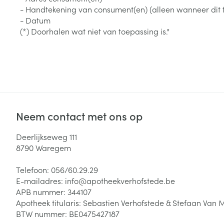
Aerosol toestel
kloven
Tabletten
- Handtekening van consument(en) (alleen wanneer dit f
Aerosol access
- Datum
Blaren
Creme, gel en 
(*) Doorhalen wat niet van toepassing is."
Zuurstof
Eelt
Eksteroog - lik
Ademhalingsste
Toon meer
Spieren en gew
Neem contact met ons op
Specifiek voor
Naalden en spu
Lichaamsverzo
Deerlijkseweg 111
Infecties
Spuiten
8790
Waregem
Deodorant
Oplossing voor 
Gezichtsverzor
Telefoon:
056/60.29.29
Naalden
E-mailadres:
info@
apotheekverhofstede.be
Luizen
APB nummer:
344107
Naalden voor i
Apotheek titularis:
Sebastien Verhofstede & Stefaan Van 
pennaalden
BTW nummer:
BE0475427187
Diagnostica
Toon meer