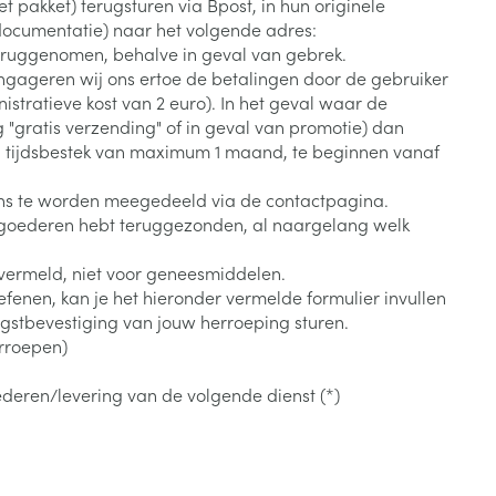
pakket) terugsturen via Bpost, in hun originele
Botten, spieren en
Toon meer
 documentatie) naar het volgende adres:
gewrichten
armtetherapie
ogels
Fytotherapie
Wondzorg
uggenomen, behalve in geval van gebrek.
Toon meer
gageren wij ons ertoe de betalingen door de gebruiker
stratieve kost van 2 euro). In het geval waar de
Diagnosetesten en
stress
Vlooien en teken
gratis verzending" of in geval van promotie) dan
meetapparatuur
Oren
Mond en keel
en tijdsbestek van maximum 1 maand, te beginnen vanaf
Alcoholtest
g
Oordopjes
Zuigtabletten
 ons te worden meegedeeld via de contactpagina.
herapie -
Mond, muil of snavel
 goederen hebt teruggezonden, al naargelang welk
Bloeddrukmeter
ls
en -druppels
Oorreiniging
Spray - oplossing
Cholesteroltest
zen
Oordruppels
en vermeld, niet voor geneesmiddelen.
efenen, kan je het hieronder vermelde formulier invullen
Hartslagmeter
ulpmiddelen
tbevestiging van jouw herroeping sturen.
Toon meer
erroepen)
ederen/levering van de volgende dienst (*)
erming
Hygiëne
Ergonomie
ning en -
Aambeien
s
Bad en douche
Ademhaling en zuurstof