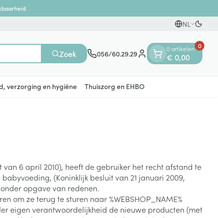
ikbaarheid
NL
Overs
Talen
0
0 artikelen
Zoek
056/60.29.29
€ 0,00
Klant menu
d, verzorging en hygiëne
Thuiszorg en EHBO
n
ten
ts
Handen
Voedingstherapie &
Zicht
Gemmotherapie
Incontinentie
Paarden
Mineralen, vitaminen en
en
welzijn
tonica
eren
Handverzorging
Onderleggers
n 6 april 2010), heeft de gebruiker het recht afstand te
Ogen
Mineralen
byvoeding, (Koninklijk besluit van 21 januari 2009,
gewrichten
Steunkousen
n
apslingerie
Handhygiëne
Luierbroekje
 zonder opgave van redenen.
en - detox
Neus
Vitaminen
en hygiëne
Manicure & pedicure
Inlegverband
oederen om ze terug te sturen naar %WEBSHOP_NAME%
Keel
onder eigen verantwoordelijkheid de nieuwe producten (met
en supplementen
Incontinentieslips