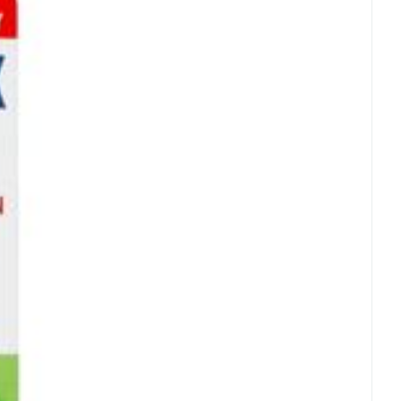
rende
Parfums en
geurproducten
 25°C)
CBD