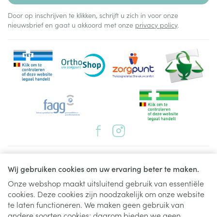
tenzij uw arts heeft aangegeven dat dit kan. U mag
geen Sildenafil EG gebruiken indien u
Door op inschrijven te klikken, schrijft u zich in voor onze
geneesmiddelen gebruikt die "nitraten" worden
nieuwsbrief en gaat u akkoord met onze
privacy policy
.
genoemd, omdat de combinatie van deze
geneesmiddelen tot een gevaarlijke daling van uw
bloeddruk kan leiden. Vertel uw arts of apotheker
altijd dat u dit soort geneesmiddelen gebruikt die
vaak worden gebruikt ter verlichting van angina
pectoris (of "pijn op de borst").
Juridische links
Wij gebruiken cookies om uw ervaring beter te maken.
Onze webshop maakt uitsluitend gebruik van essentiële
cookies. Deze cookies zijn noodzakelijk om onze website
te laten functioneren. We maken geen gebruik van
andere soorten cookies; daarom bieden we geen