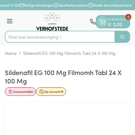
Dia 1 van 1
Ga naar de inhoud
vanaf € 100
Veilige betalingen
Apothekersadvies
Snelle beschikbaarheid
0
0 artikelen
Menu
€ 0,00
Vind snel wondv
Zoek
Product, merk, categorie...
Home
/
Sildenafil EG 100 Mg Filmomh Tabl 24 X 100 Mg
Sildenafil EG 100 Mg Filmomh Tabl 24 X
100 Mg
Geneesmiddel
Op voorschrift