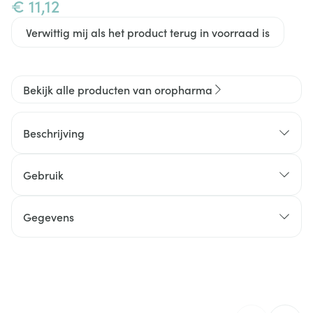
€ 11,12
Verwittig mij als het product terug in voorraad is
Bekijk alle producten van oropharma
Beschrijving
Gebruik
Gegevens
Spray ideaal voor training kat/hond waar hun
CNK
2648426
territorium niet is - buitenshuis
Zeer doeltreffend en handig te vernevelen
Organisaties
Oropharma, Versele-Laga