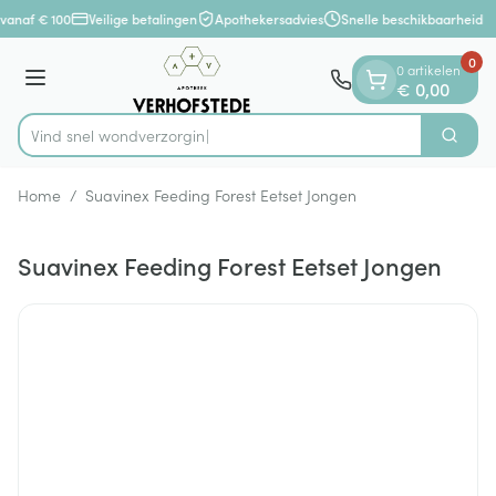
Dia 1 van 1
Ga naar de inhoud
vanaf € 100
Veilige betalingen
Apothekersadvies
Snelle beschikbaarheid
0
0 artikelen
Menu
€ 0,00
Vind snel wondv
Zoek
Product, merk, categorie...
Home
/
Suavinex Feeding Forest Eetset Jongen
Suavinex Feeding Forest Eetset Jongen