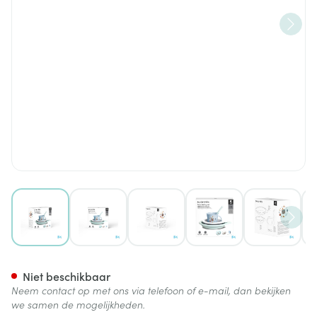
View larger image
View larger image
View larger image
View larger image
View lar
Suavinex Feeding Forest Eets
Niet beschikbaar
Neem contact op met ons via telefoon of e-mail, dan bekijken
we samen de mogelijkheden.