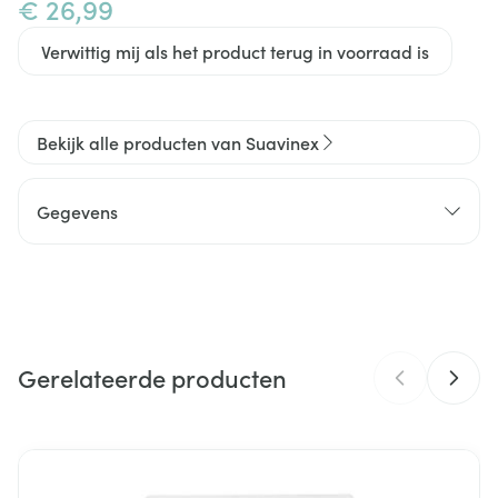
€ 26,99
Verwittig mij als het product terug in voorraad is
Bekijk alle producten van Suavinex
Gegevens
CNK
4246567
Organisaties
Mercator Trading
Gerelateerde producten
Merken
Suavinex
Navigeren door de elementen van de carrousel is mogelijk m
Druk om carrousel over te slaan
Druk op om naar carrouselnavigatie te gaan