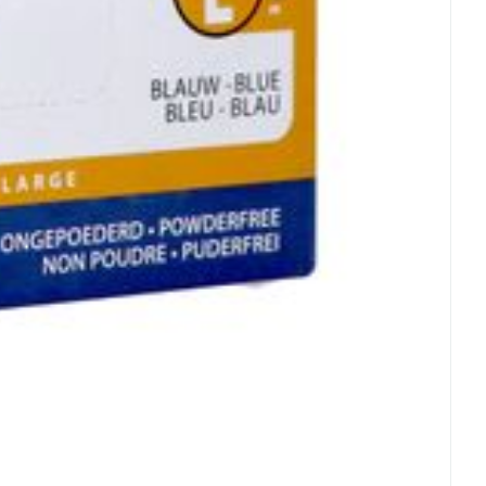
rende
Parfums en
geurproducten
CBD