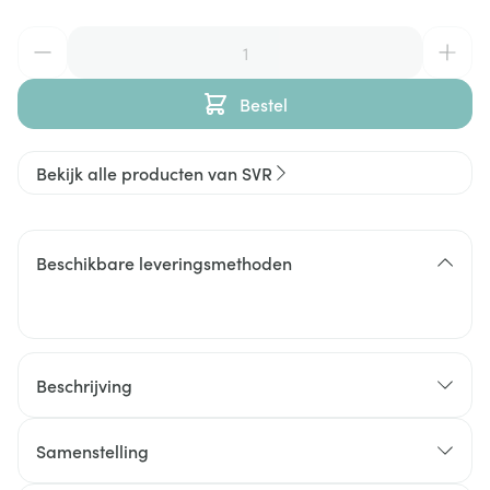
Aantal
Bestel
Bekijk alle producten van SVR
Beschikbare leveringsmethoden
Beschrijving
Spirial Spray reguleert overmatige transpiratie
efficiënt, absorbeert vocht en gaat nare geurtjes
Samenstelling
tegen
INCI :
150211 - INGREDIENTS (contains): AQUA