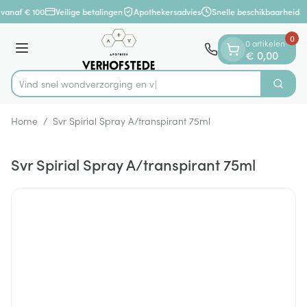
Dia 1 van 1
Ga naar de inhoud
vanaf € 100
Veilige betalingen
Apothekersadvies
Snelle beschikbaarheid
0
0 artikelen
Menu
€ 0,00
Vind snel wondverzor
Zoek
Product, merk, categorie...
Home
/
Svr Spirial Spray A/transpirant 75ml
Svr Spirial Spray A/transpirant 75ml