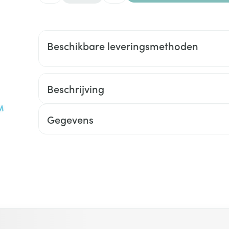
Toon meer
0+ categorie
Wondzorg
EHBO
lie
ven
Homeopathie
Spieren en gewrichten
Gemoed en 
Neus
Ogen
Ogen
Neus
Beschikbare leveringsmethoden
neeskunde categorie
Vilt
Podologie
Spray
Ooginfecties
Oogspoelin
Tabletten
Handschoenen
Cold - Hot t
Oren
Ogen
 en EHBO categorie
denborstels
Anti allergische en anti
Oogdruppe
warm/koud
Neussprays 
Beschrijving
al
Wondhelend
inflammatoire middelen
los
Creme - gel
Verbanddo
Brandwonden
insecten categorie
pluimen
Accessoires
- antiviraal
Ontzwellende middelen
Droge ogen
Medische h
Gegevens
Toon meer
Glaucoom
Toon meer
ddelen categorie
Toon meer
en
e en
Nagels
Diabetes
Zonnebesch
Stoma
Hart- en bloedvaten
Bloedverdun
elt en
Nagellak
Bloedglucosemeter
Aftersun
Stomazakje
stolling
 met de tabtoets. Je kunt de carrousel overslaan of direct na
len
Kalk- en schimmelnagels
Teststrips en naalden
Lippen
Stomaplaat
oires
spray