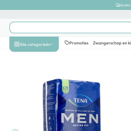
Ga naar de inhoud
Gratis
Product, merk, categorie...
Promoties
Zwangerschap en k
Alle categorieën
Promoties
Schoonheid, verzorging
Haar en Hoofd
Afslanken
Zwangerschap
Geheugen
Aromatherapie
Lenzen en brill
Insecten
Maag darm ste
Tena Men Active Fit Level 2 
en hygiëne
Toon submenu voor Schoonheid
Kammen - ont
Maaltijdverva
Zwangerschaps
Verstuiver
Lensproducten
Verzorging ins
Maagzuur
Dieet, voeding en
Seksualiteit
Beschadigd ha
Eetlustremmer
Borstvoeding
Essentiële oliën
Brillen
Anti insecten
Lever, galblaas
vitamines
hoofdirritatie
pancreas
Toon submenu voor Dieet, voe
Platte buik
Lichaamsverzo
Complex - com
Teken tang of p
Styling - spray 
Braken
Vetverbranders
Vitamines en 
Zwangerschap en
Zware benen
kinderen
Verzorging
Laxeermiddele
Toon submenu voor Zwangersc
Toon meer
Toon meer
Oligo-element
Honden