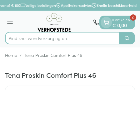
Dia 1 van 1
Ga naar de inhoud
vanaf € 100
Veilige betalingen
Apothekersadvies
Snelle beschikbaarheid
0
0 artikelen
Menu
€ 0,00
Vind snel wondverzo
Zoek
Product, merk, categorie...
Home
/
Tena Proskin Comfort Plus 46
Tena Proskin Comfort Plus 46