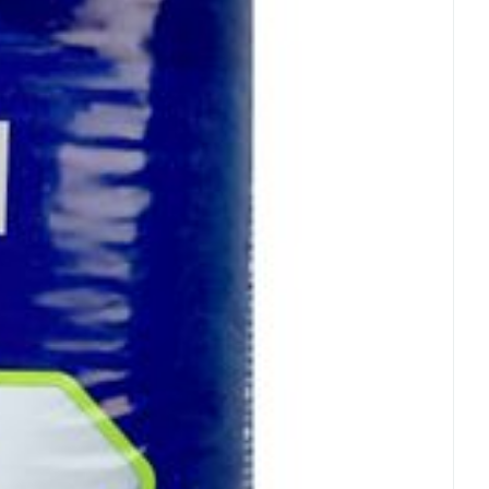
rende
Parfums en
geurproducten
CBD