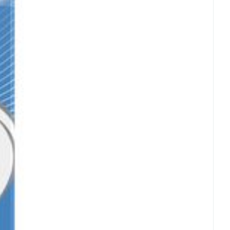
rende
Parfums en
geurproducten
CBD