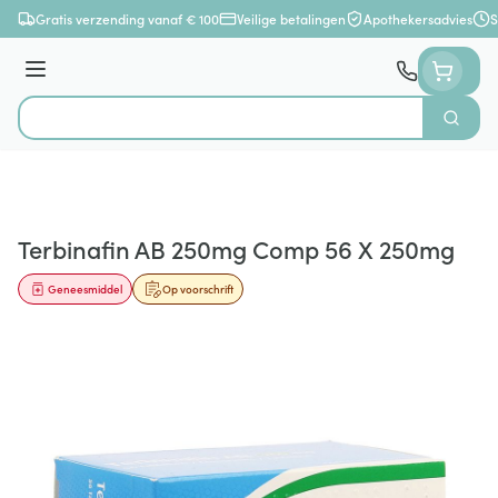
Ga naar de inhoud
Gratis verzending vanaf € 100
Veilige betalingen
Apothekersadvies
S
Menu
Zoek
Product, merk, categorie...
Terbinafin AB 250mg Comp 56 X 250mg
Geneesmiddel
Op voorschrift