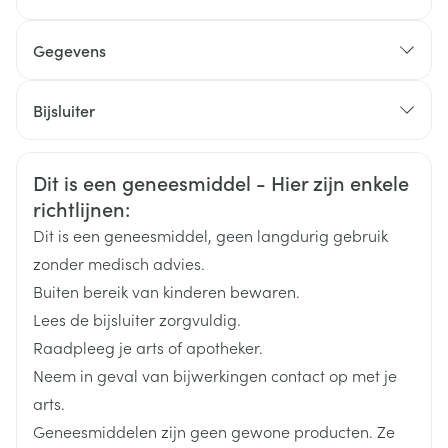
Gegevens
Het gehele gezicht voor het naar bed gaan wassen
met milde zeep en dan drogen
CNK
3070315
Bijsluiter
Een hoeveelheid van het middel ter grootte van een
erwt moet op een vingertop worden gedaan, op de
Organisaties
Nederlands
Viatris
Duits
Frans
kin, de wangen, de neus en het voorhoofd worden
Veiligheidsinformatie
Dit is een geneesmiddel - Hier zijn enkele
Merken
Viatris
gedept en dan voorzichtig over het gehele gezicht
richtlijnen:
worden uitgesmeerd. De ogen, oogleden, lippen en
Dit is een geneesmiddel, geen langdurig gebruik
Breedte
48 mm
neusgaten moeten vermeden worden
zonder medisch advies.
De patiënt moet na toediening zijn handen wassen
Buiten bereik van kinderen bewaren.
Lengte
155 mm
Lees de bijsluiter zorgvuldig.
Raadpleeg je arts of apotheker.
Diepte
38 mm
Neem in geval van bijwerkingen contact op met je
arts.
Hoeveelheid
1
Geneesmiddelen zijn geen gewone producten. Ze
Verpakking