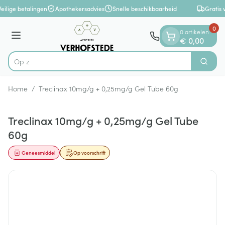
Dia 1 van 1
Ga naar de inhoud
eilige betalingen
Apothekersadvies
Snelle beschikbaarheid
Gratis 
0
0 artikelen
Menu
€ 0,00
Op zoek n
Zoek
Product, merk, categorie...
Home
/
Treclinax 10mg/g + 0,25mg/g Gel Tube 60g
Treclinax 10mg/g + 0,25mg/g Gel Tube
60g
Geneesmiddel
Op voorschrift