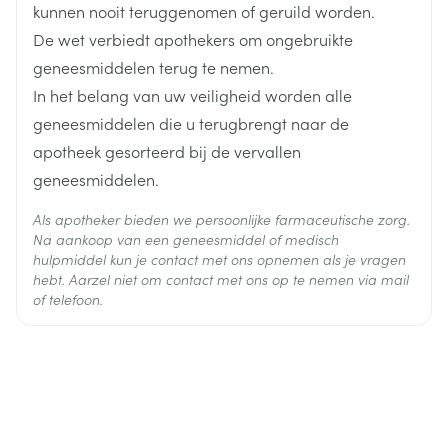
kunnen nooit teruggenomen of geruild worden.
De wet verbiedt apothekers om ongebruikte
Actieve
clindamycine fosfaat, tretinoïne
Ingrediënten
geneesmiddelen terug te nemen.
In het belang van uw veiligheid worden alle
Behoud
Kamertemperatuur (15°C - 25°C)
geneesmiddelen die u terugbrengt naar de
apotheek gesorteerd bij de vervallen
geneesmiddelen.
Als apotheker bieden we persoonlijke farmaceutische zorg.
Na aankoop van een geneesmiddel of medisch
hulpmiddel kun je contact met ons opnemen als je vragen
hebt. Aarzel niet om contact met ons op te nemen via mail
of telefoon.