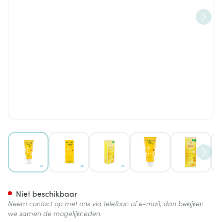
View larger image
View larger image
View larger image
View larger image
View lar
Weleda Calendula Bodycreme
Niet beschikbaar
Neem contact op met ons via telefoon of e-mail, dan bekijken
we samen de mogelijkheden.