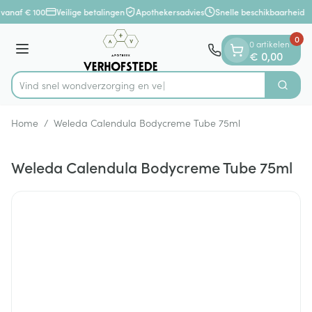
Dia 1 van 1
Ga naar de inhoud
 vanaf € 100
Veilige betalingen
Apothekersadvies
Snelle beschikbaarheid
0
0 artikelen
Menu
€ 0,00
Vind snel wondverzorg
Zoek
Product, merk, categorie...
Home
/
Weleda Calendula Bodycreme Tube 75ml
Weleda Calendula Bodycreme Tube 75ml