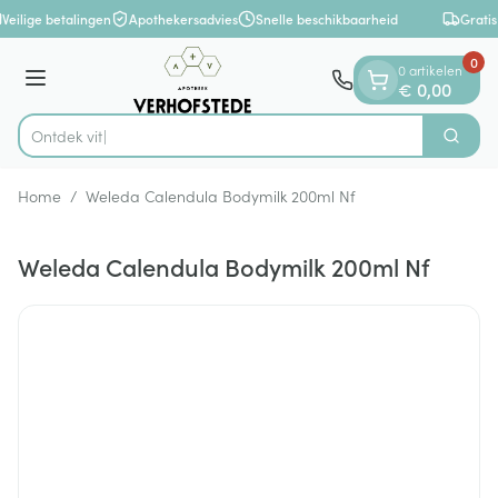
Dia 1 van 1
Ga naar de inhoud
Veilige betalingen
Apothekersadvies
Snelle beschikbaarheid
Gratis
0
0 artikelen
Menu
€ 0,00
On
Zoek
Product, merk, categorie...
Home
/
Weleda Calendula Bodymilk 200ml Nf
Weleda Calendula Bodymilk 200ml Nf