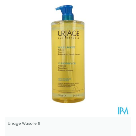
Lengte
164 mm
Diepte
73 mm
Hoeveelheid
200
Verpakking
Behoud
Kamertemperatuur (15°C - 25°C)
Uriage Wasolie 1l