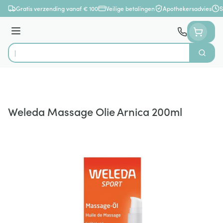
Ga naar de inhoud
Gratis verzending vanaf € 100
Veilige betalingen
Apothekersadvies
S
Menu
Zoek
Product, merk, categorie...
Weleda Massage Olie Arnica 200ml