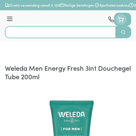
Ga naar de inhoud
Gratis verzending vanaf € 100
Veilige betalingen
Apothekersadvies
S
Menu
Zoek
Product, merk, categorie...
Weleda Men Energy Fresh 3in1 Douchegel
Tube 200ml