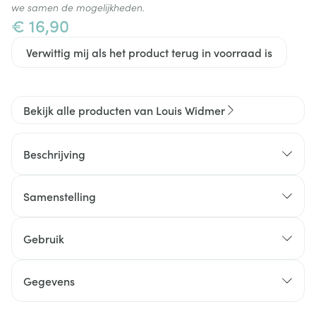
we samen de mogelijkheden.
€ 16,90
Verwittig mij als het product terug in voorraad is
Bekijk alle producten van Louis Widmer
Beschrijving
Met Octopyrox®, een actief bestanddeel tegen
Samenstelling
schilfertjes
Is speciaal ontwikkeld voor de gevoelige hoofdhuid
OCTOPIROX® 0.5 %
Gebruik
Werkt efficiënt tegen droge én vette schilfertjes
POLYDOCANOL 1 %
Voorkomt langdurig vorming van nieuwe schilfertjes
UNDECYLEENZUURDERIVAAT 1 %
Gegevens
Verzacht de geïrriteerde hoofdhuid
PANTHENOL 0.5 %
Verzorgt het haar en de hoofdhuid
CNK
2654622
CREATINE 0.5 %