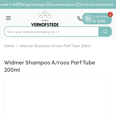
Dia 1 van 1
Ga naar de inhoud
vanaf € 100
Veilige betalingen
Apothekersadvies
Snelle beschikbaarheid
0
0 artikelen
Menu
€ 0,00
Vind snel wondverzorgi
Zoek
Product, merk, categorie...
Home
/
Widmer Shampoo A/roos Parf Tube 200ml
Widmer Shampoo A/roos Parf Tube
200ml