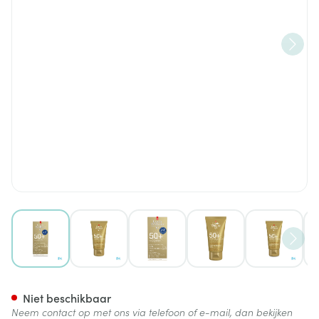
View larger image
View larger image
View larger image
View larger image
View lar
Widmer Sun Face Protection 
Niet beschikbaar
Neem contact op met ons via telefoon of e-mail, dan bekijken