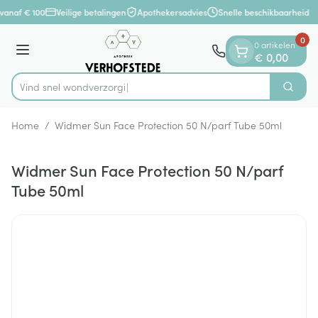
Dia 1 van 1
Ga naar de inhoud
vanaf € 100
Veilige betalingen
Apothekersadvies
Snelle beschikbaarheid
0
0 artikelen
Menu
€ 0,00
Vind snel wondv
Zoek
Product, merk, categorie...
Home
/
Widmer Sun Face Protection 50 N/parf Tube 50ml
Widmer Sun Face Protection 50 N/parf
Tube 50ml