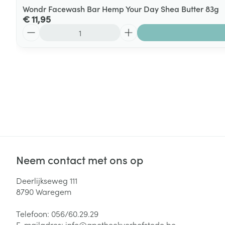
Wondr Facewash Bar Hemp Your Day Shea Butter 83g
€ 11,95
Aantal
Neem contact met ons op
Deerlijkseweg 111
8790
Waregem
Telefoon:
056/60.29.29
E-mailadres:
info@
apotheekverhofstede.be