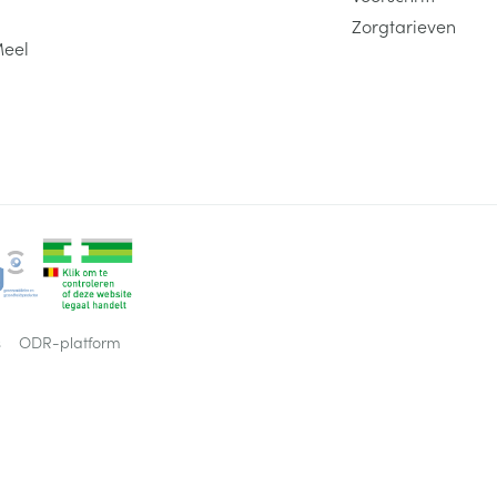
Zorgtarieven
Meel
s
ODR-platform