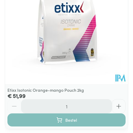
Glutenvrij, Lactosevrij,
Dieetbeperkingen
Vegetarisch, Zonder
bewaarmiddelen
Kamertemperatuur (15°C -
Behoud
25°C)
Etixx Isotonic Orange-mango Pouch 2kg
€ 51,99
Aantal
Bestel