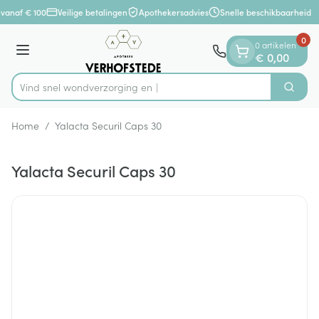
Dia 1 van 1
Ga naar de inhoud
vanaf € 100
Veilige betalingen
Apothekersadvies
Snelle beschikbaarheid
0
0 artikelen
Menu
€ 0,00
Vind snel wondverzor
Zoek
Product, merk, categorie...
Home
/
Yalacta Securil Caps 30
Yalacta Securil Caps 30