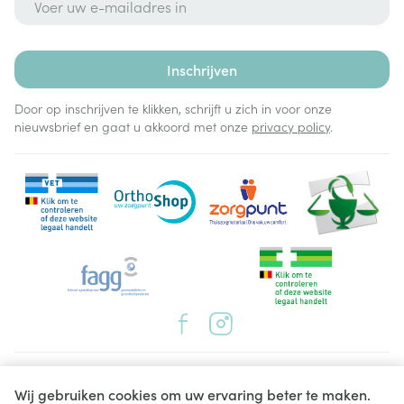
Biotine
100
Ijzer
Inschrijven
Ijzerfumaraat
18 
Door op inschrijven te klikken, schrijft u zich in voor onze
Calcium
Calciumcitraat
100
nieuwsbrief en gaat u akkoord met onze
privacy policy
.
Chroom
Chroompicolinaat
80 
Koper
Kopercitraat
1 m
Jodium
Kaliumjodide
150
Juridische links
Mangaan
Mangaancitraat
1 m
Wij gebruiken cookies om uw ervaring beter te maken.