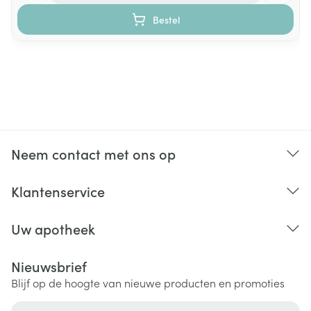
Bestel
Vitamine E
24 
D-alfa-tocoferylacetaat
Gemengde tocoferolen
Vitamine K
100
Neem contact met ons op
Fytomenadion
50 
Klantenservice
Menaquinon
50 
Uw apotheek
Nieuwsbrief
Folaat
Calcium-L-methylfolaat
400
Blijf op de hoogte van nieuwe producten en promoties
E-mail adres