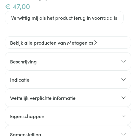
€ 47,00
Verwittig mij als het product terug in voorraad is
Bekijk alle producten van Metagenics
Beschrijving
Indicatie
Wettelijk verplichte informatie
Eigenschappen
"Alles in 1" poedermix (MULTI + CALCIUM + WHEY)
Caloriearm poeder op basis van wei-eiwitisolaat,
Samenstelling