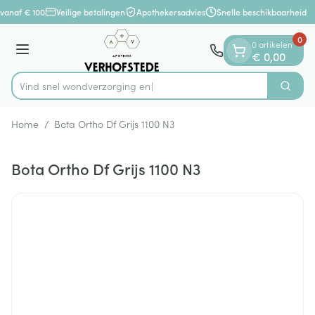
Dia 1 van 1
Ga naar de inhoud
vanaf € 100
Veilige betalingen
Apothekersadvies
Snelle beschikbaarheid
0
0 artikelen
Menu
€ 0,00
Vind snel wondverzo
Zoek
Product, merk, categorie...
Home
/
Bota Ortho Df Grijs 1100 N3
Bota Ortho Df Grijs 1100 N3