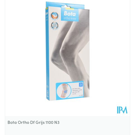
Lengte
324 mm
Diepte
34 mm
Hoeveelheid
Stuk
Verpakking
Behoud
Kamertemperatuur (15°C - 25°C)
Bota Ortho Df Grijs 1100 N3