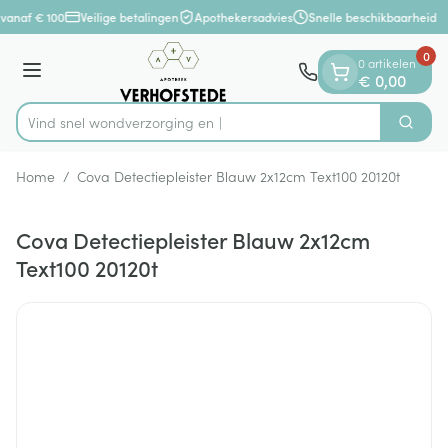
Dia 1 van 1
Ga naar de inhoud
vanaf € 100
Veilige betalingen
Apothekersadvies
Snelle beschikbaarheid
0
0 artikelen
Menu
€ 0,00
Vind snel wondverzorg
Zoek
Product, merk, categorie...
Home
/
Cova Detectiepleister Blauw 2x12cm Text100 20120t
Cova Detectiepleister Blauw 2x12cm
Text100 20120t