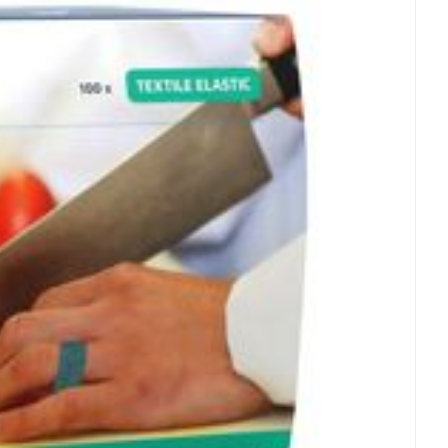
rende
Parfums en
geurproducten
CBD