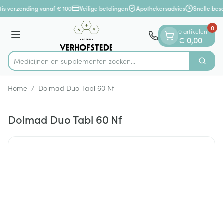
Dia 1 van 1
Ga naar de inhoud
is verzending vanaf € 100
Veilige betalingen
Apothekersadvies
Snelle bes
0
0 artikelen
Menu
€ 0,00
Medicijnen en supplementen zoeken...
Zoek
Product, merk, categorie...
Home
/
Dolmad Duo Tabl 60 Nf
Dolmad Duo Tabl 60 Nf