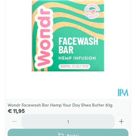
Diepte
38 mm
Hoeveelheid
150
Verpakking
Behoud
Kamertemperatuur (15°C - 25°C)
Wondr Facewash Bar Hemp Your Day Shea Butter 83g
€ 11,95
Aantal
Bestel