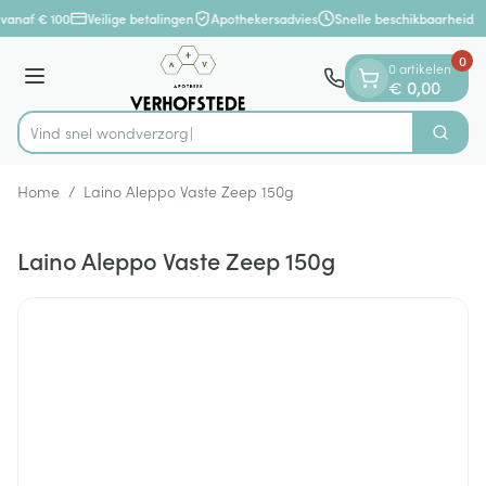
Dia 1 van 1
Ga naar de inhoud
vanaf € 100
Veilige betalingen
Apothekersadvies
Snelle beschikbaarheid
0
0 artikelen
Menu
€ 0,00
Vind snel w
Zoek
Product, merk, categorie...
Home
/
Laino Aleppo Vaste Zeep 150g
Laino Aleppo Vaste Zeep 150g